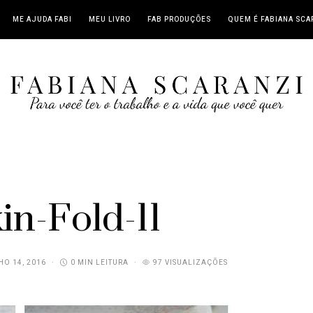
ME AJUDA FABI
MEU LIVRO
FAB PRODUÇÕES
QUEM É FABIANA SCA
in-Fold-11
O 14, 2016
0 MIN LEITURA
97 VISUALIZAÇÕES