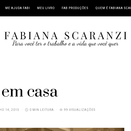
ME AJUDA FABI
MEU LIVRO
FAB PRODUÇÕES
QUEM É FABIANA SCA
 em casa
O 14, 2015
0 MIN LEITURA
99 VISUALIZAÇÕES