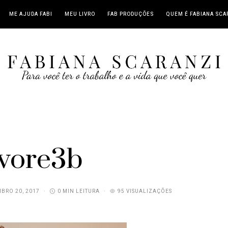
ME AJUDA FABI
MEU LIVRO
FAB PRODUÇÕES
QUEM É FABIANA SCA
vore3b
BRO 20, 2017
0 MIN LEITURA
95 VISUALIZAÇÕES