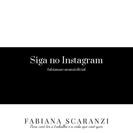
Siga no Instagram
fabianascaranzioficial
Please enter an Access Token