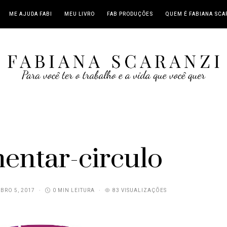
ME AJUDA FABI
MEU LIVRO
FAB PRODUÇÕES
QUEM É FABIANA SCA
ntar-circulo
BRO 5, 2017
0 MIN LEITURA
83 VISUALIZAÇÕES