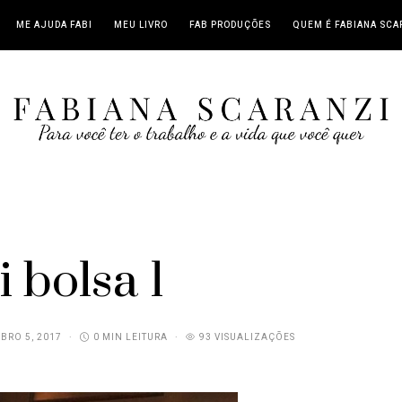
ME AJUDA FABI
MEU LIVRO
FAB PRODUÇÕES
QUEM É FABIANA SCA
i bolsa 1
BRO 5, 2017
0 MIN LEITURA
93 VISUALIZAÇÕES