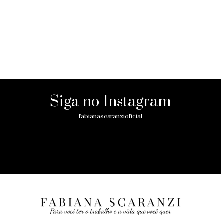
Siga no Instagram
fabianascaranzioficial
Please enter an Access Token