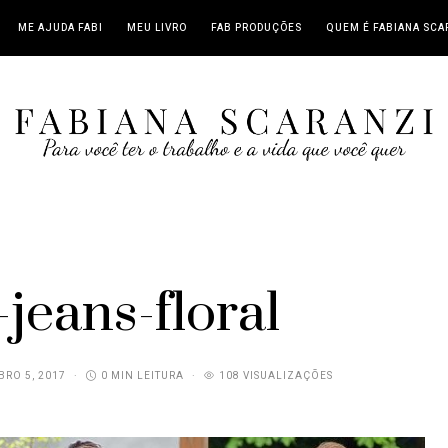
ME AJUDA FABI
MEU LIVRO
FAB PRODUÇÕES
QUEM É FABIANA SCA
jeans-floral
RO 5, 2017
0 MIN LEITURA
108 VISUALIZAÇÕES