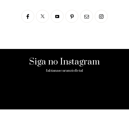
Siga no Instagram
fabianascaranzioficial
Please enter an Access Token