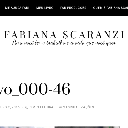
ME AJUDA FABI
MEU LIVRO
FAB PRODUÇÕES
QUEM É FABIANA SCA
vo_000-46
BRO 2, 2016
0 MIN LEITURA
91 VISUALIZAÇÕES