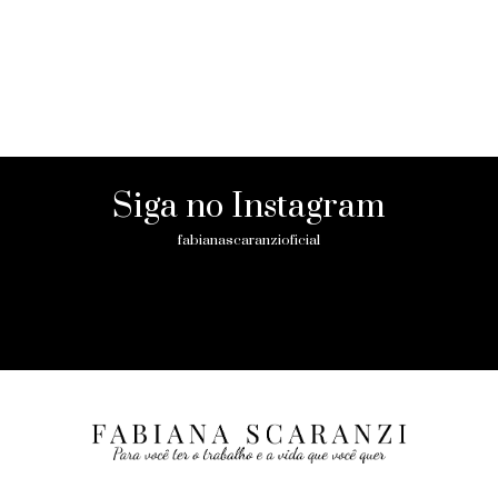
Siga no Instagram
fabianascaranzioficial
Please enter an Access Token