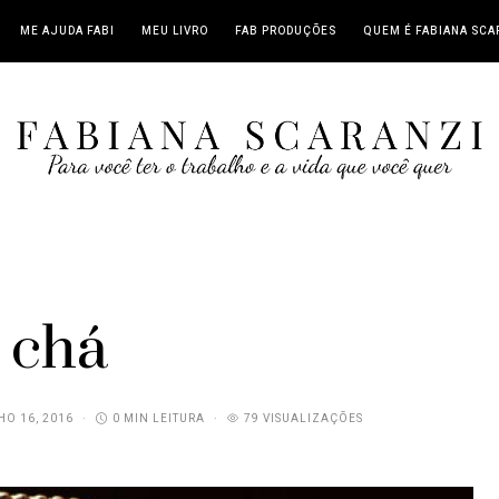
ME AJUDA FABI
MEU LIVRO
FAB PRODUÇÕES
QUEM É FABIANA SCA
chá
O 16, 2016
0 MIN LEITURA
79 VISUALIZAÇÕES