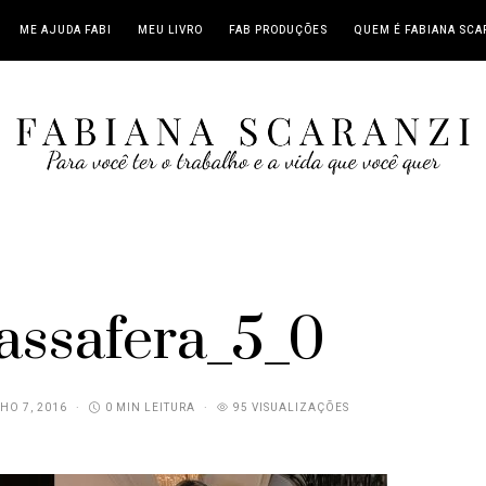
ME AJUDA FABI
MEU LIVRO
FAB PRODUÇÕES
QUEM É FABIANA SCA
assafera_5_0
HO 7, 2016
0 MIN LEITURA
95 VISUALIZAÇÕES