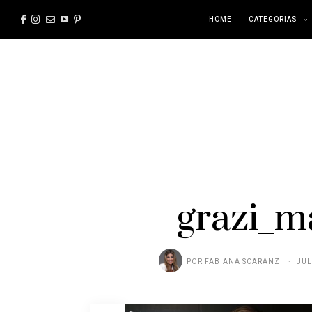
HOME
CATEGORIAS
grazi_m
POR
FABIANA SCARANZI
JUL