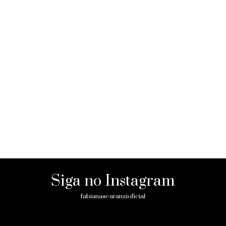
Siga no Instagram
fabianascaranzioficial