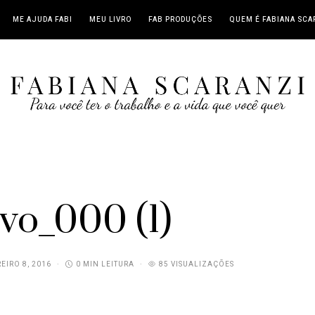
ME AJUDA FABI
MEU LIVRO
FAB PRODUÇÕES
QUEM É FABIANA SCA
vo_000 (1)
EIRO 8, 2016
0 MIN LEITURA
85 VISUALIZAÇÕES