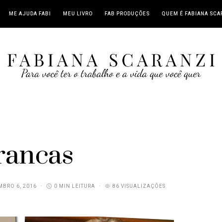
ME AJUDA FABI
MEU LIVRO
FAB PRODUÇÕES
QUEM É FABIANA SCA
rancas
BRO 6, 2016
0 MIN LEITURA
86 VISUALIZAÇÕES