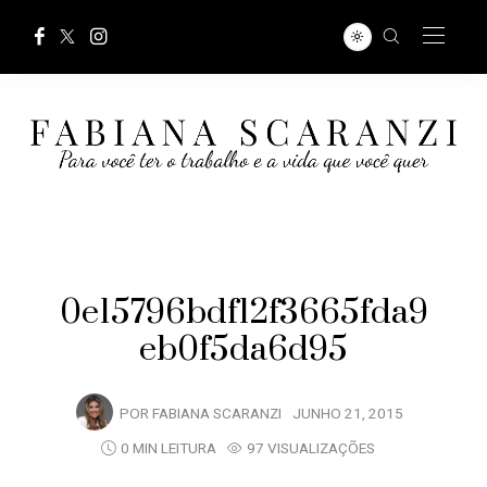
0e15796bdf12f3665fda9
eb0f5da6d95
POR
FABIANA SCARANZI
JUNHO 21, 2015
0 MIN LEITURA
97 VISUALIZAÇÕES