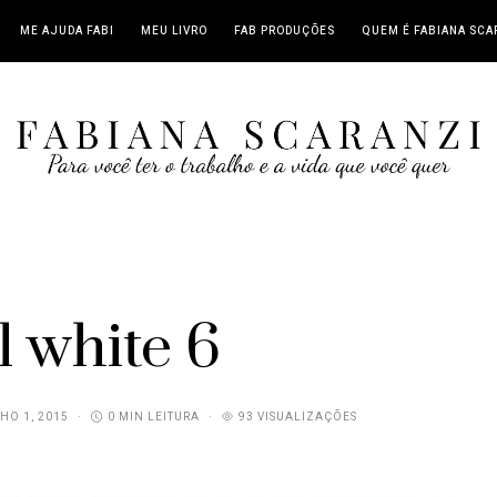
ME AJUDA FABI
MEU LIVRO
FAB PRODUÇÕES
QUEM É FABIANA SCA
l white 6
HO 1, 2015
0 MIN LEITURA
93 VISUALIZAÇÕES