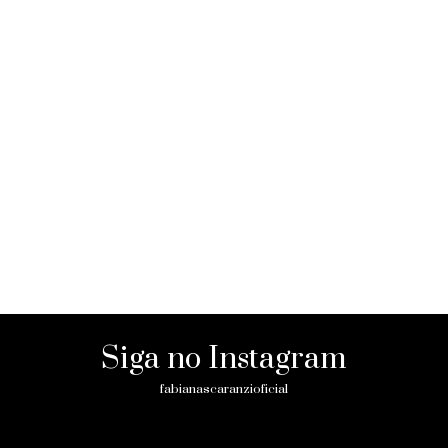
Siga no Instagram
fabianascaranzioficial