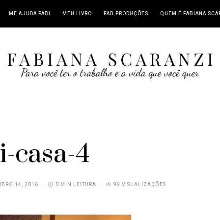
ME AJUDA FABI
MEU LIVRO
FAB PRODUÇÕES
QUEM É FABIANA SCA
i-casa-4
BRO 14, 2016
0 MIN LEITURA
99 VISUALIZAÇÕES