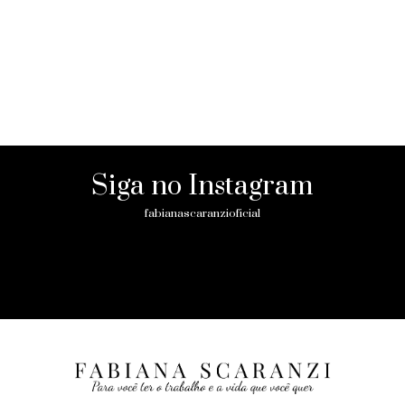
Siga no Instagram
fabianascaranzioficial
Please enter an Access Token