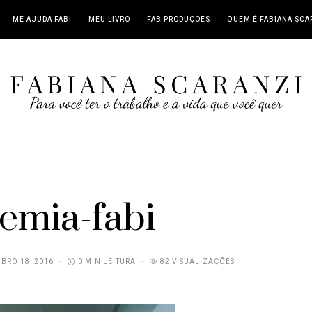
ME AJUDA FABI
MEU LIVRO
FAB PRODUÇÕES
QUEM É FABIANA SCA
emia-fabi
BRO 18, 2016
0 MIN LEITURA
82 VISUALIZAÇÕES