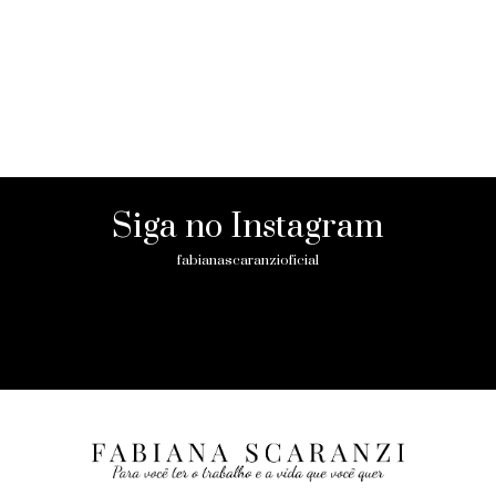
Siga no Instagram
fabianascaranzioficial
Please enter an Access Token