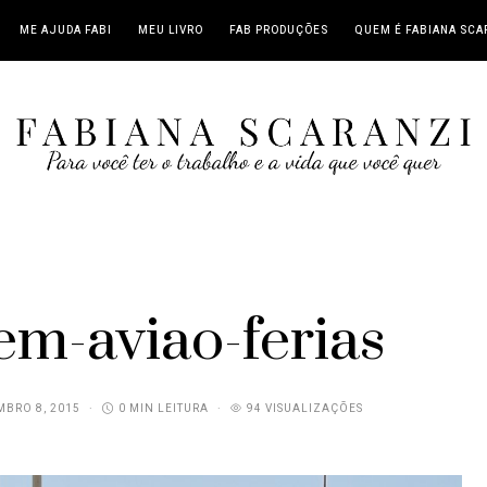
ME AJUDA FABI
MEU LIVRO
FAB PRODUÇÕES
QUEM É FABIANA SCA
em-aviao-ferias
BRO 8, 2015
0 MIN LEITURA
94 VISUALIZAÇÕES