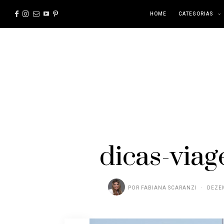
HOME
CATEGORIAS
dicas-viag
POR
FABIANA SCARANZI
DEZEM