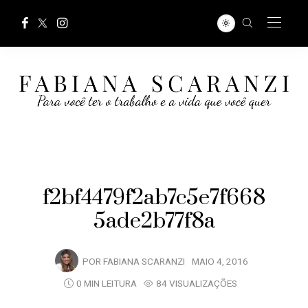
f2bf4479f2ab7c5e7f668
5ade2b77f8a
POR
FABIANA SCARANZI
MAIO 4, 2016
0 MIN LEITURA
84 VISUALIZAÇÕES