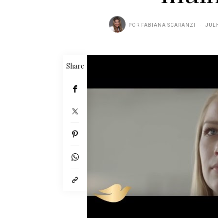
POR
FABIANA SCARANZI
JULH
Share