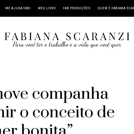
ME AJUDA FABI
MEU LIVRO
FAB PRODUÇÕES
QUEM É FABIANA SCA
move companha
nir o conceito de
er bonita”