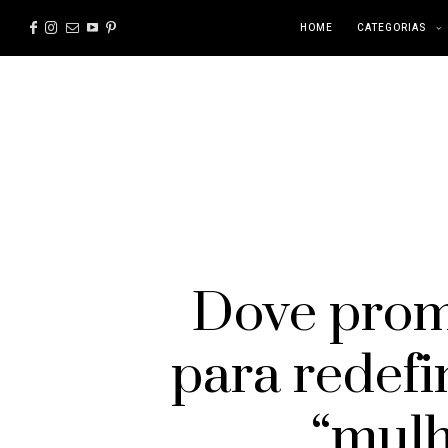
HOME
CATEGORIAS
Dove pro
para redefi
“mulh