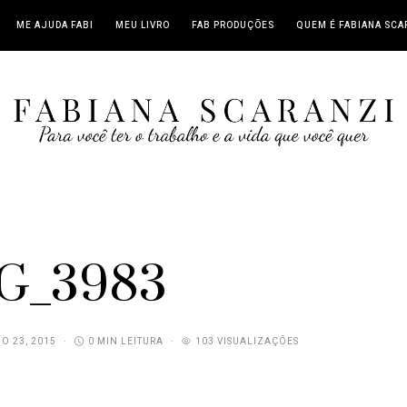
ME AJUDA FABI
MEU LIVRO
FAB PRODUÇÕES
QUEM É FABIANA SCA
G_3983
O 23, 2015
0 MIN LEITURA
103 VISUALIZAÇÕES