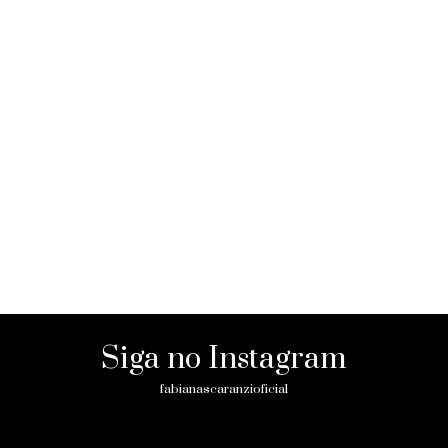
Siga no Instagram
fabianascaranzioficial