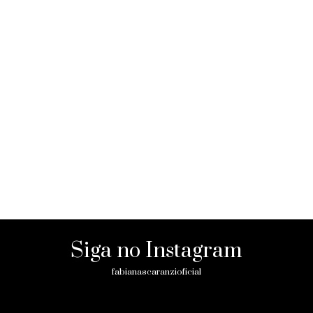
Siga no Instagram
fabianascaranzioficial