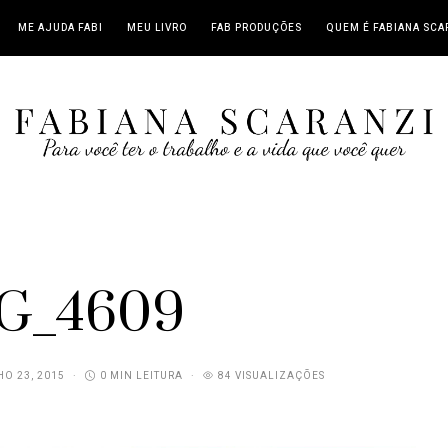
ME AJUDA FABI
MEU LIVRO
FAB PRODUÇÕES
QUEM É FABIANA SCA
G_4609
O 23, 2015
0 MIN LEITURA
84 VISUALIZAÇÕES