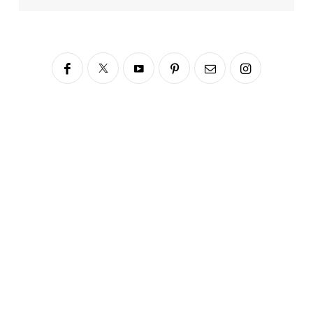
Siga no Instagram
fabianascaranzioficial
Please enter an Access Token