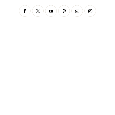
Siga no Instagram
fabianascaranzioficial
Please enter an Access Token