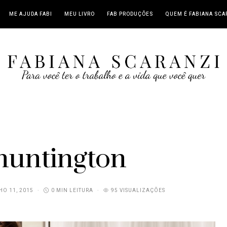
ME AJUDA FABI
MEU LIVRO
FAB PRODUÇÕES
QUEM É FABIANA SCA
 huntington
O 11, 2015
0 MIN LEITURA
95 VISUALIZAÇÕES