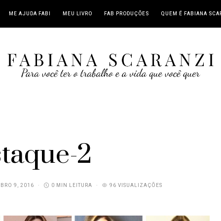
ME AJUDA FABI
MEU LIVRO
FAB PRODUÇÕES
QUEM É FABIANA SCA
taque-2
BRO 9, 2016
0 MIN LEITURA
96 VISUALIZAÇÕES