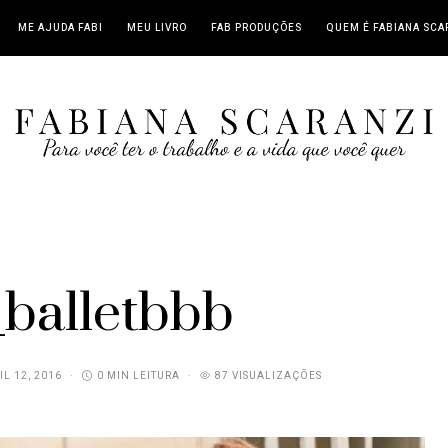
ME AJUDA FABI
MEU LIVRO
FAB PRODUÇÕES
QUEM É FABIANA SCA
_balletbbb
IL 12, 2016
0 MIN LEITURA
87 VISUALIZAÇÕES