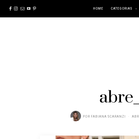
HOME
CATEGORIAS
abre
POR
FABIANA SCARANZI
ABR