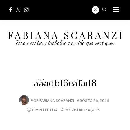
55adb16c5fad8
POR
FABIANA SCARANZI
AGOSTO 26, 2016
0 MIN LEITURA
87 VISUALIZAÇÕES