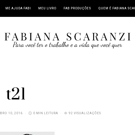
ME AJUDA FABI
MEU LIVRO
FAB PRODUÇÕES
QUEM É FABIANA SCA
t21
BRO 10, 2016
0 MIN LEITURA
92 VISUALIZAÇÕES