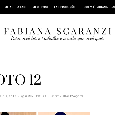
ME AJUDA FABI
MEU LIVRO
FAB PRODUÇÕES
QUEM É FABIANA SCA
OTO 12
HO 2, 2016
0 MIN LEITURA
92 VISUALIZAÇÕES