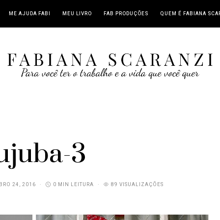
ME AJUDA FABI
MEU LIVRO
FAB PRODUÇÕES
QUEM É FABIANA SCA
jujuba-3
RO 24, 2016
0 MIN LEITURA
89 VISUALIZAÇÕES