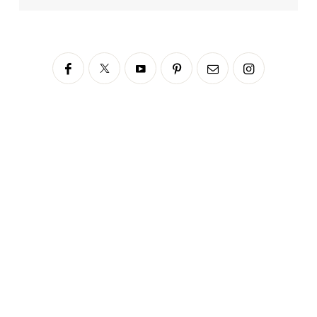
Siga no Instagram
fabianascaranzioficial
Please enter an Access Token