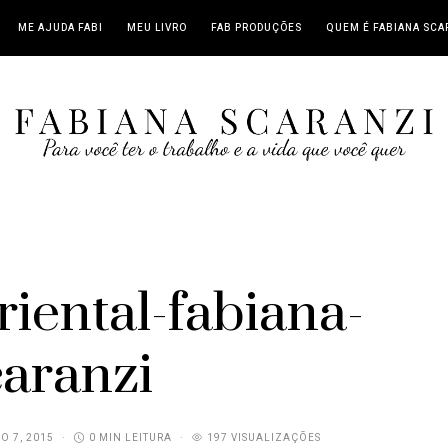
ME AJUDA FABI
MEU LIVRO
FAB PRODUÇÕES
QUEM É FABIANA SCA
riental-fabiana-
caranzi
O 7, 2015
0 MIN LEITURA
197 VISUALIZAÇÕES