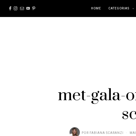
HOME
CATEGORIAS
met-gala-o
s
POR
FABIANA SCARANZI
MAI