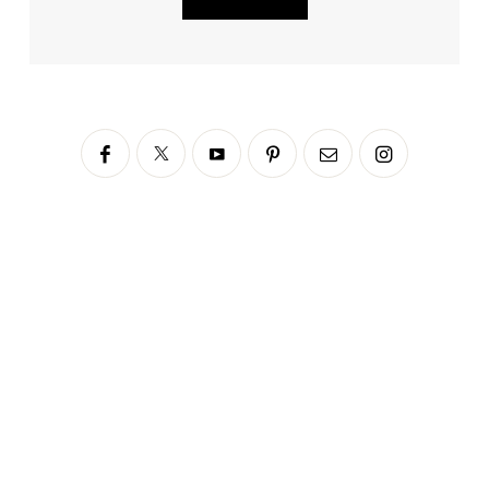
Siga no Instagram
fabianascaranzioficial
Please enter an Access Token