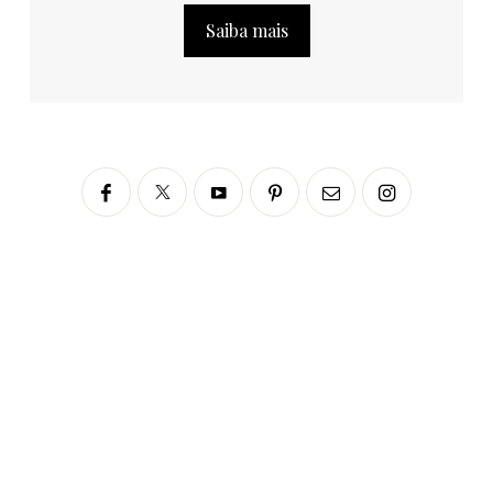
Saiba mais
Siga no Instagram
fabianascaranzioficial