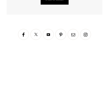
Siga no Instagram
fabianascaranzioficial
Please enter an Access Token