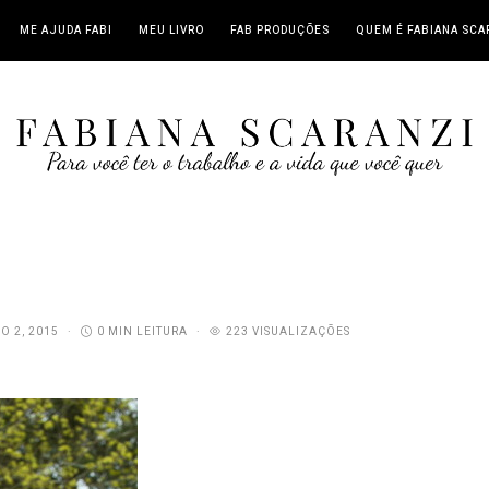
ME AJUDA FABI
MEU LIVRO
FAB PRODUÇÕES
QUEM É FABIANA SCA
O 2, 2015
0 MIN LEITURA
223 VISUALIZAÇÕES