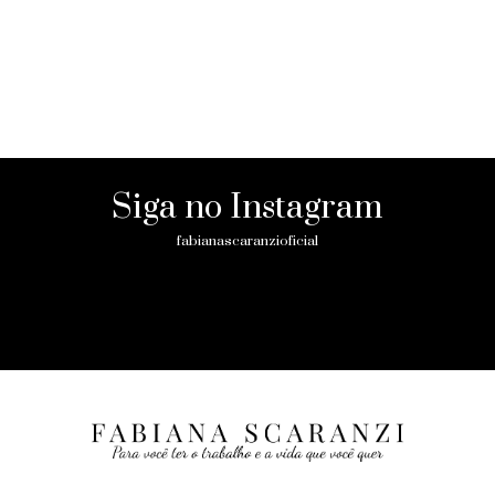
Siga no Instagram
fabianascaranzioficial
Please enter an Access Token