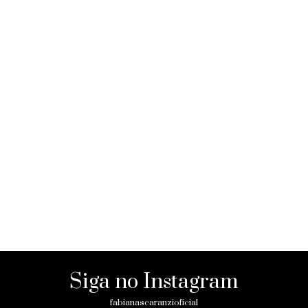
Siga no Instagram
fabianascaranzioficial