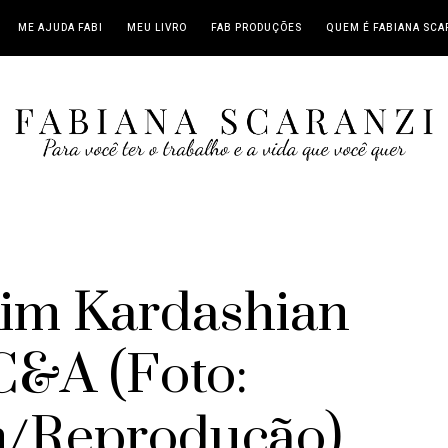
ME AJUDA FABI
MEU LIVRO
FAB PRODUÇÕES
QUEM É FABIANA SCA
im Kardashian
C&A (Foto:
m/Reprodução)