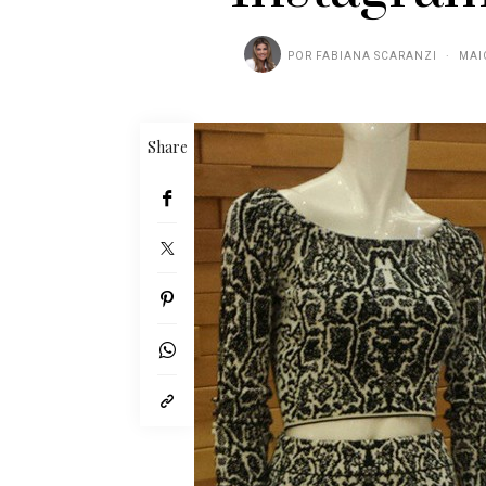
POR
FABIANA SCARANZI
MAI
Share