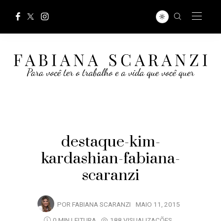
destaque-kim-
kardashian-fabiana-
scaranzi
POR
FABIANA SCARANZI
MAIO 11, 2015
0 MIN LEITURA
188 VISUALIZAÇÕES