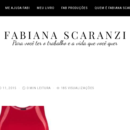
ME AJUDA FABI
MEU LIVRO
FAB PRODUÇÕES
QUEM É FABIANA SCA
O 11, 2015
0 MIN LEITURA
185 VISUALIZAÇÕES