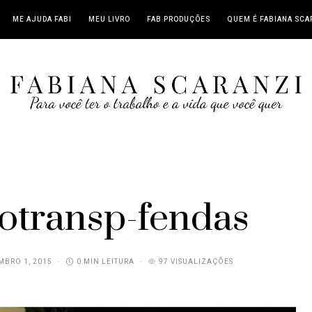
ME AJUDA FABI
MEU LIVRO
FAB PRODUÇÕES
QUEM É FABIANA SCA
otransp-fendas
BRO 1, 2015
0 MIN LEITURA
97 VISUALIZAÇÕES