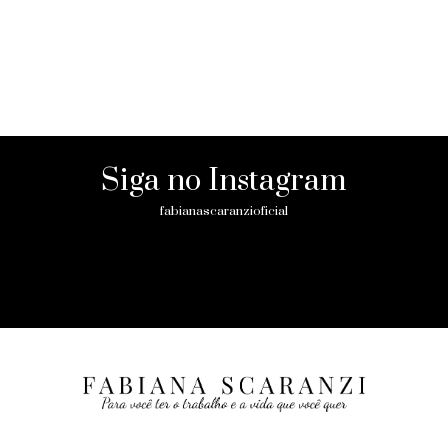
Siga no Instagram
fabianascaranzioficial
Please enter an Access Token