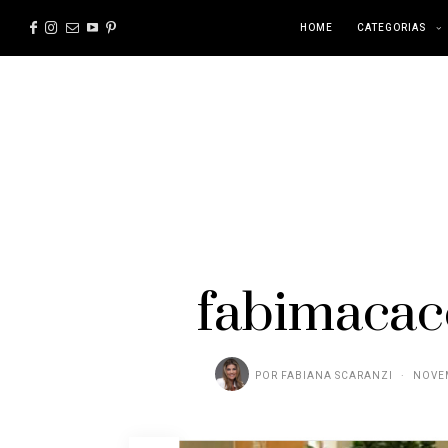
HOME
CATEGORIAS
fabimacac
POR
FABIANA SCARANZI
NOVEM