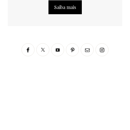
Saiba mais
Siga no Instagram
fabianascaranzioficial