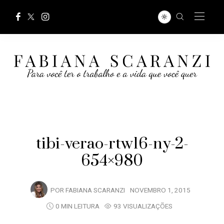
tibi-verao-rtw16-ny-2-
654×980
POR
FABIANA SCARANZI
NOVEMBRO 1, 2015
0 MIN LEITURA
93 VISUALIZAÇÕES