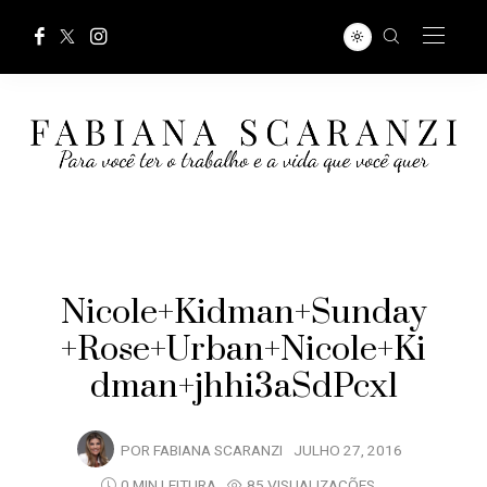
Nicole+Kidman+Sunday
+Rose+Urban+Nicole+Ki
dman+jhhi3aSdPcxl
POR
FABIANA SCARANZI
JULHO 27, 2016
0 MIN LEITURA
85 VISUALIZAÇÕES