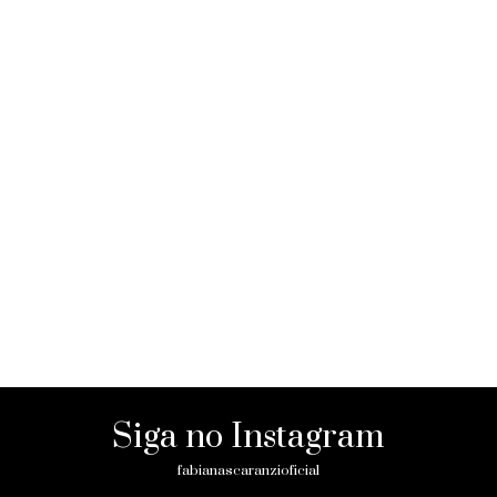
Siga no Instagram
fabianascaranzioficial