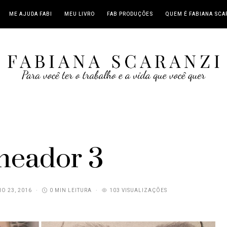
ME AJUDA FABI
MEU LIVRO
FAB PRODUÇÕES
QUEM É FABIANA SCA
ineador 3
O 23, 2016
0 MIN LEITURA
103 VISUALIZAÇÕES