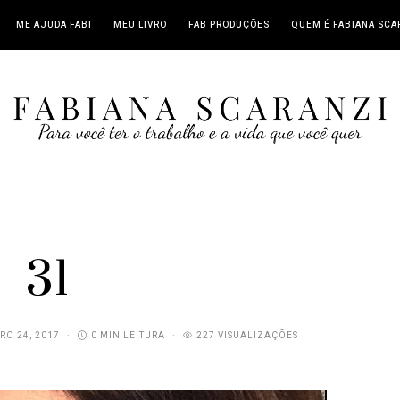
ME AJUDA FABI
MEU LIVRO
FAB PRODUÇÕES
QUEM É FABIANA SCA
31
RO 24, 2017
0 MIN LEITURA
227 VISUALIZAÇÕES