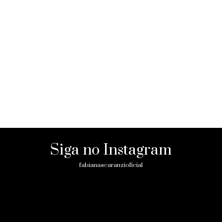
Siga no Instagram
fabianascaranzioficial
Please enter an Access Token