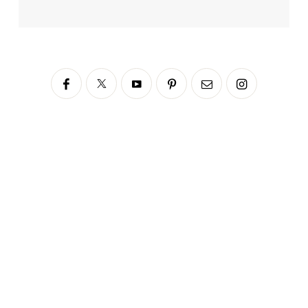
Siga no Instagram
fabianascaranzioficial
Please enter an Access Token