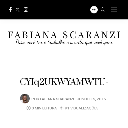
CYIq2UKWYAMWTU-
POR
FABIANA SCARANZI
JUNHO 15, 2016
0 MIN LEITURA
91 VISUALIZAÇÕES