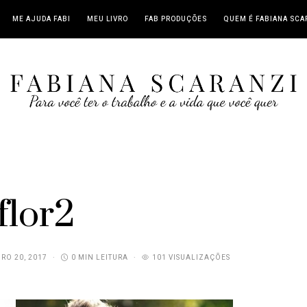
ME AJUDA FABI
MEU LIVRO
FAB PRODUÇÕES
QUEM É FABIANA SCA
flor2
RO 20, 2017
0 MIN LEITURA
101 VISUALIZAÇÕES