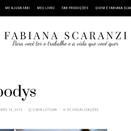
ME AJUDA FABI
MEU LIVRO
FAB PRODUÇÕES
QUEM É FABIANA SCA
bodys
BRO 14, 2015
0 MIN LEITURA
92 VISUALIZAÇÕES