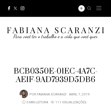
BCB0350E-01EC-4A7C-
AE1F-9AD7939D5DB6
POR
FABIANA SCARANZI
ABRIL 7, 2019
0 MIN LEITURA
111 VISUALIZAÇÕES