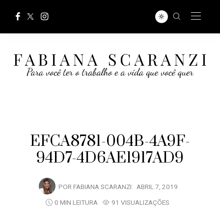
EFCA8781-004B-4A9F-
94D7-4D6AE1917AD9
POR
FABIANA SCARANZI
ABRIL 7, 2019
0 MIN LEITURA
91 VISUALIZAÇÕES